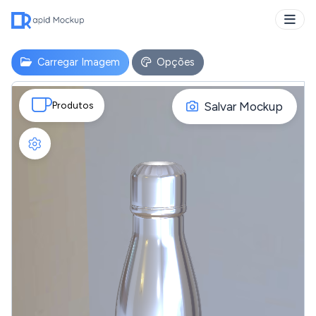
Carregar Imagem
Opções
Salvar Mockup
Produtos